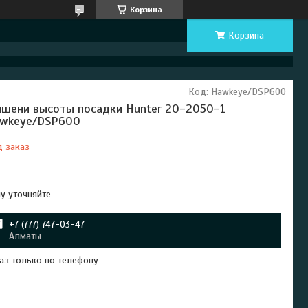
Корзина
Корзина
Код:
Hawkeye/DSP600
шени высоты посадки Hunter 20-2050-1
wkeye/DSP600
д заказ
Отправка с 08 октября 2026
у уточняйте
+7 (777) 747-03-47
Алматы
аз только по телефону