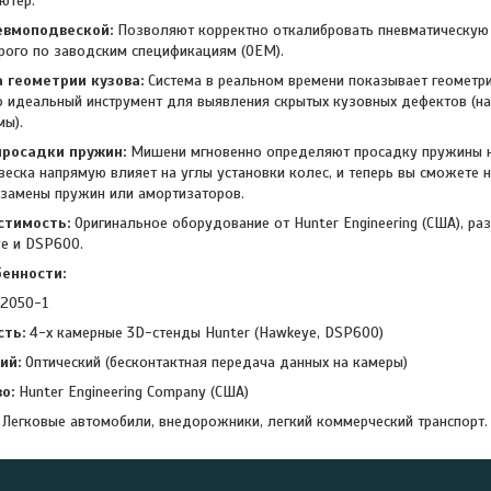
ютер.
евмоподвеской:
Позволяют корректно откалибровать пневматическую
рого по заводским спецификациям (OEM).
 геометрии кузова:
Система в реальном времени показывает геометр
о идеальный инструмент для выявления скрытых кузовных дефектов (на
мы).
росадки пружин:
Мишени мгновенно определяют просадку пружины н
еска напрямую влияет на углы установки колес, и теперь вы сможете 
замены пружин или амортизаторов.
стимость:
Оригинальное оборудование от Hunter Engineering (США), ра
e и DSP600.
бенности:
2050-1
ть:
4-х камерные 3D-стенды Hunter (Hawkeye, DSP600)
ий:
Оптический (бесконтактная передача данных на камеры)
о:
Hunter Engineering Company (США)
Легковые автомобили, внедорожники, легкий коммерческий транспорт.