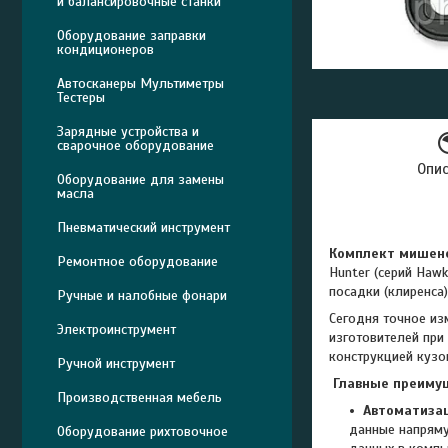
и балансировочные станки
Оборудование заправки
кондиционеров
Автосканеры Мультиметры
Тестеры
Зарядные устройства и
сварочное оборудование
Опи
Оборудование для замены
масла
Пневматический инструмент
Комплект мишене
Ремонтное оборудование
Hunter (серий Haw
посадки (клиренса
Ручные и налобные фонари
Сегодня точное из
Электроинструмент
изготовителей при
конструкцией кузо
Ручной инструмент
Главные преимущ
Производственная мебель
Автоматизац
данные напряму
Оборудование рихтовочное