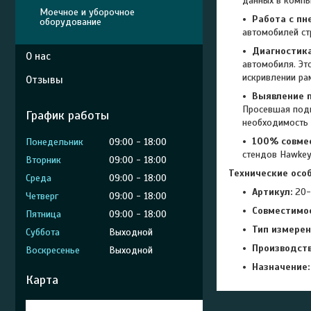
данных в компь
Моечное и уборочное
Работа с пн
оборудование
автомобилей ст
Диагностика
О нас
автомобиля. Эт
искривлении ра
Отзывы
Выявление п
Просевшая подв
График работы
необходимость 
100% совме
Понедельник
09:00
18:00
стендов Hawkey
Вторник
09:00
18:00
Технические осо
Среда
09:00
18:00
Артикул:
20-
Четверг
09:00
18:00
Совместимос
Пятница
09:00
18:00
Тип измерен
Суббота
Выходной
Производств
Воскресенье
Выходной
Назначение:
Карта