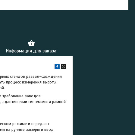
Информация для заказа
ерных стендов развал-схождения
ать процесс измерения высоты
ой.
е требование заводов-
й, адаптивными системами и рамной
ческом режиме и передают
емя на ручные замеры и ввод