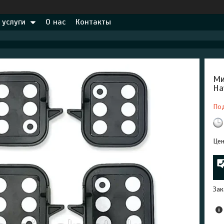
 услуги
О нас
Контакты
Ми
Ha
По
Цен
Зак