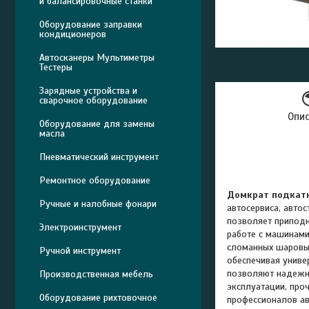
и балансировочные станки
Оборудование заправки
кондиционеров
Автосканеры Мультиметры
Тестеры
Зарядные устройства и
сварочное оборудование
Опи
Оборудование для замены
масла
Пневматический инструмент
Ремонтное оборудование
Домкрат подкатн
Ручные и налобные фонари
автосервиса, авто
позволяет приподн
Электроинструмент
работе с машинами
сломанных шаровых
Ручной инструмент
обеспечивая униве
позволяют надежно
Производственная мебель
эксплуатации, про
Оборудование рихтовочное
профессионалов ав