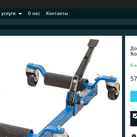
 услуги
О нас
Контакты
До
No
В н
57