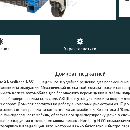
сание
Характеристики
Домкрат подкатной
ой Nordberg N3S1
— надежное и удобное решение для перемещения 
стоянки или эвакуации. Механический подкатной домкрат рассчитан на 
имать колеса автомобиля для безопасного перемещения в любом напра
 с заблокированными колесами, АКПП, отсутствующими или поврежден
 опорах. Домкрат рассчитан на работу с колесами диаметром от 17 до
рсальность для разных типов легковых автомобилей. Ход штока 370 мм
 фиксировать автомобиль, облегчая его транспортировку даже в слож
чная конструкция и точная механика делают Nordberg N3S1 незамени
тосервиса и владельцев авто, которым важно безопасно и быстро пере