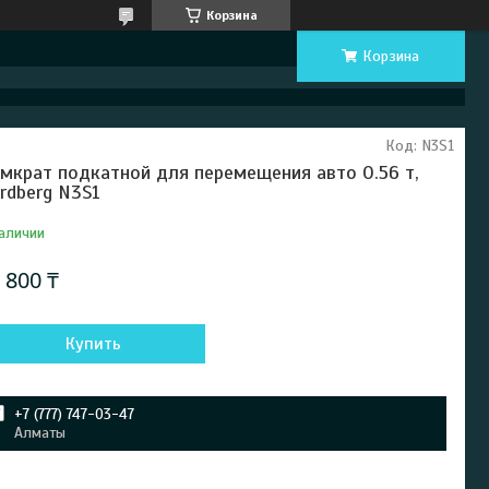
Корзина
Корзина
Код:
N3S1
мкрат подкатной для перемещения авто 0.56 т,
rdberg N3S1
аличии
 800 ₸
Купить
+7 (777) 747-03-47
Алматы