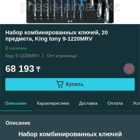
Набор комбинированных ключей, 20
предмета, King tony 9-1220MRV
В наличии
Код: 9-1220MRV
Опт и розница
68 193
₸
Купить
Описание
Характеристики
Доставка
Оплата
Усл
Описание
Набор комбинированных ключей