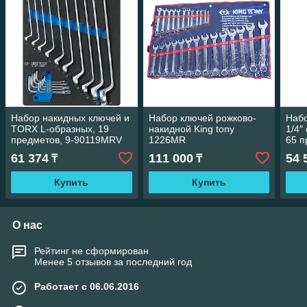
Набор накидных ключей и
Набор ключей рожково-
Набо
TORX L-образных, 19
накидной King tony
1/4″
предметов, 9-90119MRV
1226MR
65 п
King tony
King
61 374
111 000
54 
₸
₸
Купить
Купить
О нас
Рейтинг не сформирован
Менее 5 отзывов за последний год
Работает с 06.06.2016