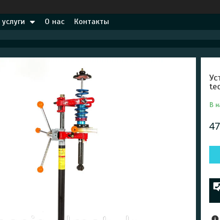
 услуги
О нас
Контакты
Ус
te
В н
47