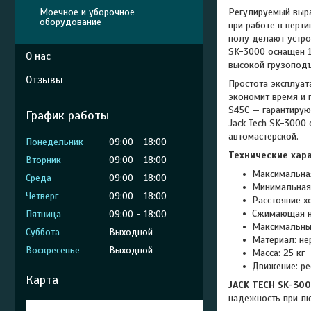
Моечное и уборочное
Регулируемый выра
оборудование
при работе в верт
полу делают устро
SK-3000 оснащен 
О нас
высокой грузоподъ
Отзывы
Простота эксплуат
экономит время и 
S45C — гарантирую
График работы
Jack Tech SK-3000
автомастерской.
Понедельник
09:00
18:00
Технические хар
Вторник
09:00
18:00
Максимальна
Среда
09:00
18:00
Минимальная
Четверг
09:00
18:00
Расстояние х
Сжимающая на
Пятница
09:00
18:00
Максимальны
Суббота
Выходной
Материал: не
Воскресенье
Выходной
Масса: 25 кг
Движение: ре
Карта
JACK TECH SK-30
надежность при лю