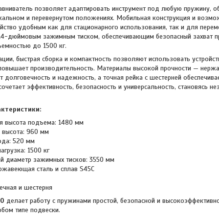
вниватель позволяет адаптировать инструмент под любую пружину, о
икальном и перевернутом положениях. Мобильная конструкция и возмо
йство удобным как для стационарного использования, так и для перем
14-дюймовым зажимным тиском, обеспечивающим безопасный захват пр
емностью до 1500 кг.
ации, быстрая сборка и компактность позволяют использовать устройс
повышает производительность. Материалы высокой прочности — нержа
т долговечность и надежность, а точная рейка с шестерней обеспечива
 сочетает эффективность, безопасность и универсальность, становясь
актеристики:
я высота подъема: 1480 мм
 высота: 960 мм
ода: 520 мм
грузка: 1500 кг
й диаметр зажимных тисков: 3550 мм
ржавеющая сталь и сплав S45C
ечная и шестерня
00
делает работу с пружинами простой, безопасной и высокоэффективно
бом типе подвески.