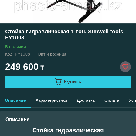
Стойка гидравлическая 1 тон, Sunwell tools
FY1008
В наличии
Код: FY1008
Опт и розница
249 600
₸
Купить
Описание
Характеристики
Доставка
Оплата
Усл
Описание
Стойка гидравлическая