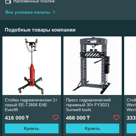
Наложенный платеж
Все условия оплаты
Подобные товары компании
Стойка гидравлическая 1т
Пресс гидравлический
Стой
серый EE-TJ806 EAE
гаражный 30т FY3021
Wert
Everlift
Sunwell tools
Wer
416 000
468 000
333
₸
₸
Купить
Купить