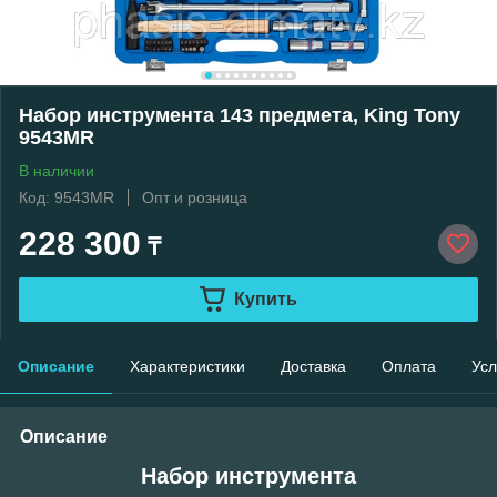
Набор инструмента 143 предмета, King Tony
9543MR
В наличии
Код: 9543MR
Опт и розница
228 300
₸
Купить
Описание
Характеристики
Доставка
Оплата
Усл
Описание
Набор инструмента