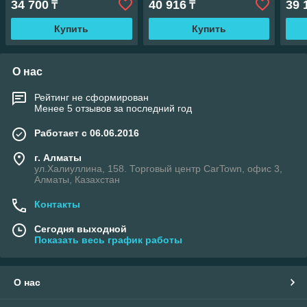
34 700
40 916
39 
₸
₸
Купить
Купить
О нас
Рейтинг не сформирован
Менее 5 отзывов за последний год
Работает с 06.06.2016
г. Алматы
ул.Халиуллина, 158. Торговый центр CarTown, офис 3,
Алматы, Казахстан
Контакты
Сегодня выходной
Показать весь график работы
О нас