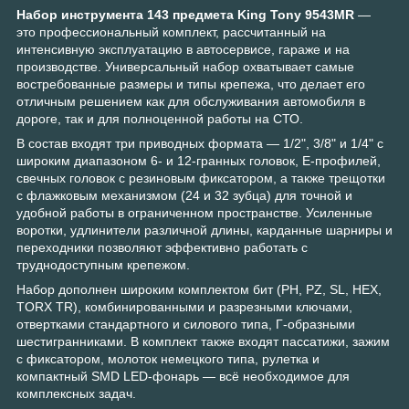
Набор инструмента 143 предмета King Tony 9543MR
—
это профессиональный комплект, рассчитанный на
интенсивную эксплуатацию в автосервисе, гараже и на
производстве. Универсальный набор охватывает самые
востребованные размеры и типы крепежа, что делает его
отличным решением как для обслуживания автомобиля в
дороге, так и для полноценной работы на СТО.
В состав входят три приводных формата — 1/2", 3/8" и 1/4" с
широким диапазоном 6- и 12-гранных головок, Е-профилей,
свечных головок с резиновым фиксатором, а также трещотки
с флажковым механизмом (24 и 32 зубца) для точной и
удобной работы в ограниченном пространстве. Усиленные
воротки, удлинители различной длины, карданные шарниры и
переходники позволяют эффективно работать с
труднодоступным крепежом.
Набор дополнен широким комплектом бит (PH, PZ, SL, HEX,
TORX TR), комбинированными и разрезными ключами,
отвертками стандартного и силового типа, Г-образными
шестигранниками. В комплект также входят пассатижи, зажим
с фиксатором, молоток немецкого типа, рулетка и
компактный SMD LED-фонарь — всё необходимое для
комплексных задач.