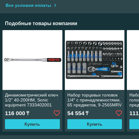
Все условия оплаты
Подобные товары компании
Динамометрический ключ
Набор торцевых головок
Наб
1/2" 40-200НМ, Sonic
1/4″ с принадлежностями,
голо
equipment 7333402001
65 предметов, 9-2565MRV
пред
King tony
3016
116 000
54 554
111
₸
₸
Купить
Купить