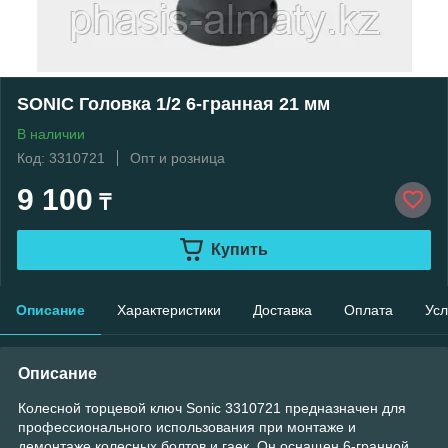
SONIC Головка 1/2 6-гранная 21 мм
В наличии
Код: 3310721
Опт и розница
9 100
₸
Купить
Описание
Характеристики
Доставка
Оплата
Усл
Описание
Колесной торцевой ключ Sonic 3310721 предназначен для
профессионального использования при монтаже и
демонтаже колесных болтов и гаек. Он оснащен 6-гранной