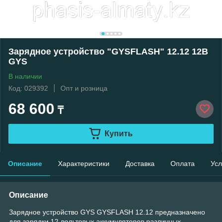
Зарядное устройство "GYSFLASH" 12.12 12В
GYS
В наличии
Код: 029392
Опт и розница
68 600
₸
Купить
Описание
Характеристики
Доставка
Оплата
Усл
Описание
Зарядное устройство GYS GYSFLASH 12.12 предназначено
для зарядки 12-вольтовых аккумуляторов различных