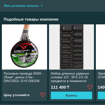
Все условия оплаты
Подобные товары компании
Пусковые провода 500A -
Набор длинных ударных
Заря
25мм², длина 3.5м -
головок 1/2", SFS 1/3 16
STA
DIN72553, GYS 056336
предмета в ложементе
301603 Sonic equipment
111 400
140
₸
Цену уточняйте
Купить