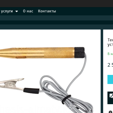
 услуги
О нас
Контакты
Те
ус
В н
2 