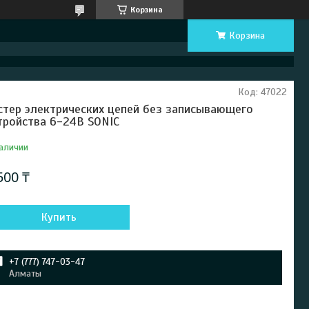
Корзина
Корзина
Код:
47022
стер электрических цепей без записывающего
тройства 6-24В SONIC
аличии
500 ₸
Купить
+7 (777) 747-03-47
Алматы